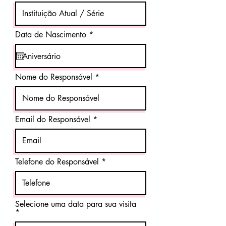
r
Data de Nascimento
*
e
q
u
i
r
Nome do Responsável
e
d
Email do Responsável
Telefone do Responsável
Selecione uma data para sua visita
r
*
e