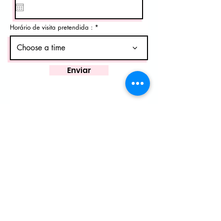
q
u
i
r
Horário de visita pretendida :
e
d
Choose a time
Enviar
Data de preenchimento